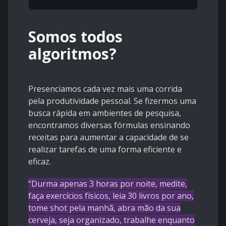
Somos todos
algoritmos?
Presenciamos cada vez mais uma corrida
pela produtividade pessoal. Se fizermos uma
busca rápida em ambientes de pesquisa,
encontramos diversas fórmulas ensinando
receitas para aumentar a capacidade de se
realizar tarefas de uma forma eficiente e
eficaz.
“Durma apenas 3 horas por noite, medite,
faça exercícios físicos, leia 30 livros por ano,
tome shot pela manhã, abra mão da sua
cerveja, seja organizado, trabalhe enquanto