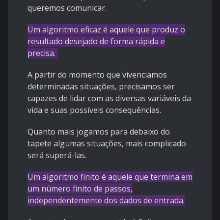
queremos comunicar.
Um algoritmo eficaz é aquele que produz o
resultado desejado de forma rápida e
precisa.
A partir do momento que vivenciamos
determinadas situações, precisamos ser
capazes de lidar com as diversas variáveis da
vida e suas possíveis consequências.
Quanto mais jogamos para debaixo do
tapete algumas situações, mais complicado
será superá-las.
Um algoritmo finito é aquele que termina em
um número finito de passos,
independentemente dos dados de entrada.