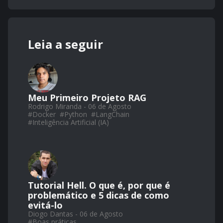
Leia a seguir
Meu Primeiro Projeto RAG
Rodrigo Miranda - 06 de Agosto
#
Docker
#
Python
#
LangChain
#
Inteligência Artificial (IA)
Tutorial Hell. O que é, por que é
problemático e 5 dicas de como
evitá-lo
Diogo Dantas - 06 de Agosto
#
Boas práticas