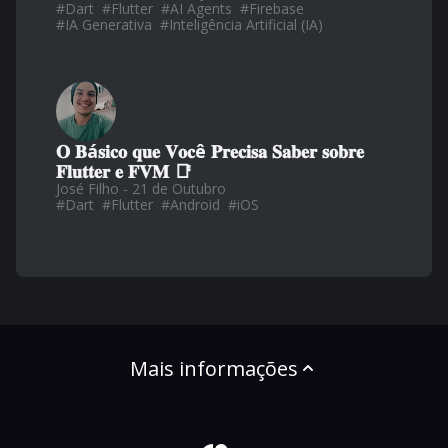
#
Dart
#
Flutter
#
AI Agents
#
Firebase
#
IA Generativa
#
Inteligência Artificial (IA)
𝐎 𝐁á𝐬𝐢𝐜𝐨 𝐪𝐮𝐞 𝐕𝐨𝐜ê 𝐏𝐫𝐞𝐜𝐢𝐬𝐚 𝐒𝐚𝐛𝐞𝐫 𝐬𝐨𝐛𝐫𝐞
𝐅𝐥𝐮𝐭𝐭𝐞𝐫 𝐞 𝐅𝐕𝐌 📑
José Filho - 21 de Outubro
#
Dart
#
Flutter
#
Android
#
iOS
Mais informações