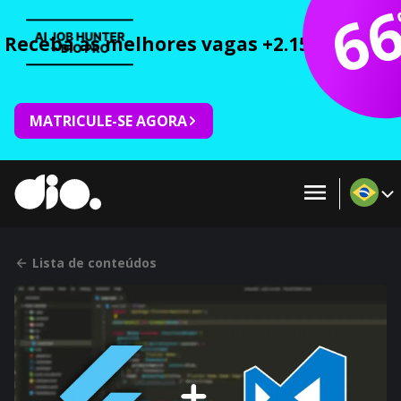
6
Receba as melhores vagas +2.150 cursos 
MATRICULE-SE AGORA
Lista de conteúdos