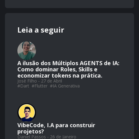
Leia a seguir
A ilusão dos Múltiplos AGENTS de IA:
Como dominar Roles, Skills e
economizar tokens na prática.
José Filho - 27 de Abril
#
Dart
#
Flutter
#
IA Generativa
VibeCode, I.A para construir
projetos?
Daniel Passos - 26 de Janeiro