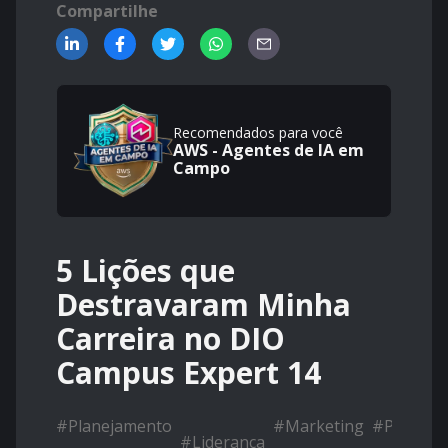
Compartilhe
Recomendados para você
AWS - Agentes de IA em
Campo
5 Lições que
Destravaram Minha
Carreira no DIO
Campus Expert 14
#
Planejamento
#
Marketing
#
Pensam
#
Liderança