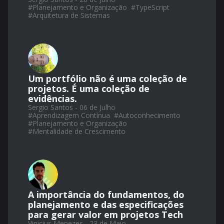
#
Planejamento e Organização
#
TypeScript
#
Arquitetura de Sistemas
Um portfólio não é uma coleção de
projetos. É uma coleção de
evidências.
Sergio Santos - 06 de Julho
#
Aprendizagem Contínua
#
Autoconhecimento
#
Planejamento e Organização
#
Mentalidade de Crescimento
A importância do fundamentos, do
planejamento e das especificações
para gerar valor em projetos Tech
Vinicius Menezes - 23 de Maio