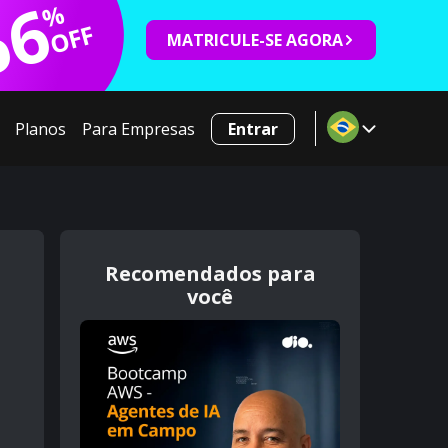
66
%
OFF
MATRICULE-SE AGORA
Planos
Para Empresas
Entrar
Recomendados para
você