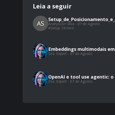
Leia a seguir
Setup_de_Posicionamento_e_
AS
Andrysson Silva - 07 de Agosto
#
Setup Técnico
Embeddings multimodais em 
Dra. Expert - 07 de Agosto
OpenAI e tool use agentic: 
Dra. Expert - 07 de Agosto