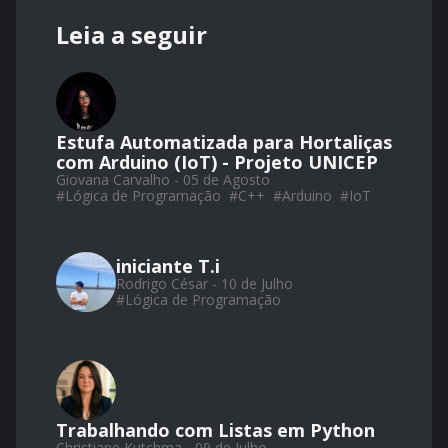
Leia a seguir
Estufa Automatizada para Hortaliças
com Arduino (IoT) - Projeto UNICEP
Giovana Carvalho - 05 de Agosto
#
Lógica de Programação
#
C++
#
Arduino
#
IoT
iniciante T.i
Rodrigo César - 10 de Julho
#
Lógica de Programação
Trabalhando com Listas em Python
Christiane Kutchma - 09 de Julho