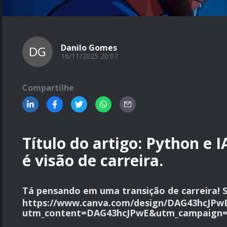
Danilo Gomes
DG
16/11/2025 20:07
Compartilhe
Título do artigo: Python e 
é visão de carreira.
Tá pensando em uma transição de carreira! S
https://www.canva.com/design/DAG43hcJPw
utm_content=DAG43hcJPwE&utm_campaign=