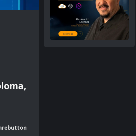
ploma,
arebutton