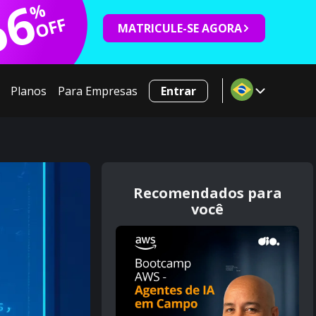
66
%
OFF
MATRICULE-SE AGORA
Planos
Para Empresas
Entrar
Recomendados para
você