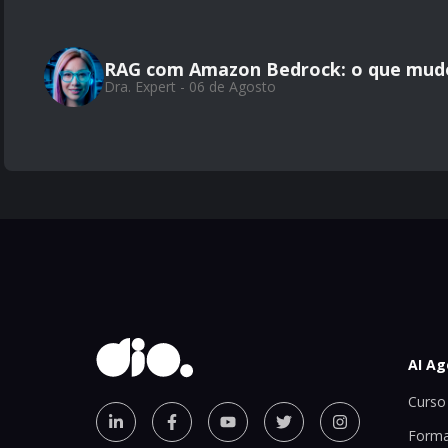
RAG com Amazon Bedrock: o que mud
Dra. Expert - 06 de Agosto
AI Ag
Curso 
Forma