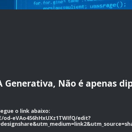
IA Generativa, Não é apenas di
egue o link abaixo:
E/od-eVAo456hHxUXz1TWIfQ/edit?
designshare&utm_medium=link2&utm_source=sh