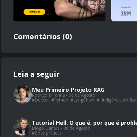
Comentários (0)
Leia a seguir
Meu Primeiro Projeto RAG
Rodrigo Miranda - 06 de Agosto
#
Docker
#
Python
#
LangChain
#
Inteligência Artificia
Tutorial Hell. O que é, por que é prob
Diogo Dantas - 06 de Agosto
#
Boas práticas