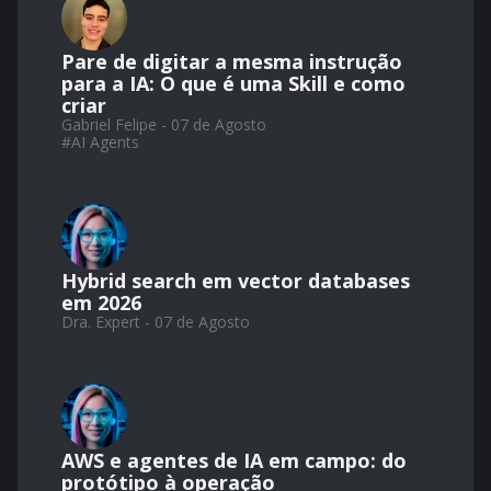
Pare de digitar a mesma instrução
para a IA: O que é uma Skill e como
criar
Gabriel Felipe - 07 de Agosto
#
AI Agents
Hybrid search em vector databases
em 2026
Dra. Expert - 07 de Agosto
AWS e agentes de IA em campo: do
protótipo à operação