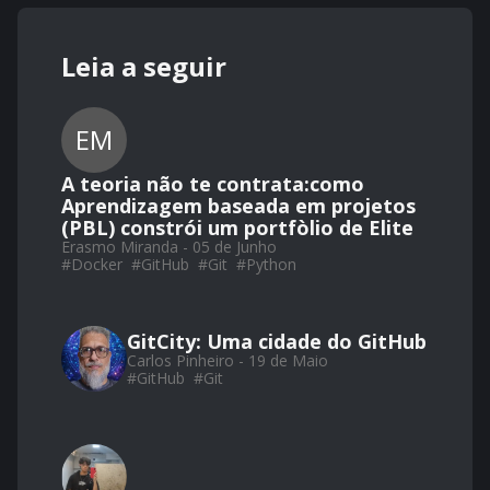
Leia a seguir
EM
A teoria não te contrata:como
Aprendizagem baseada em projetos
(PBL) constrói um portfòlio de Elite
Erasmo Miranda - 05 de Junho
#
Docker
#
GitHub
#
Git
#
Python
GitCity: Uma cidade do GitHub
Carlos Pinheiro - 19 de Maio
#
GitHub
#
Git