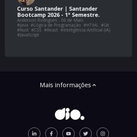
Curso Santander | Santander
Bootcamp 2026 - 1º Semestre.
Anderson Rodrigues - 06 de Maio
#
Java
#
Lógica de Programação
#
HTML
#
Git
#
Rust
#
CSS
#
React
#
Inteligência Artificial (IA)
#
JavaScript
Mais informações