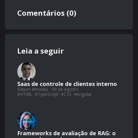
Comentários (0)
Leia a seguir
Saas de controle de clientes interno
Edison Almeida - 09 de Agosto
#
HTML
#
TypeScript
#
CSS
#
Angular
Frameworks de avaliação de RAG: o