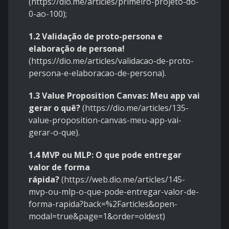
(
https://dio.me/articles/primeiro-projeto-do-
0-ao-100
);
1.2 Validação de proto-persona e
elaboração de persona!
(
https://dio.me/articles/validacao-de-proto-
persona-e-elaboracao-de-persona
).
1.3 Value Proposition Canvas: Meu app vai
gerar o quê?
(
https://dio.me/articles/135-
value-proposition-canvas-meu-app-vai-
gerar-o-que
).
1.4 MVP ou MLP: O que pode entregar
valor de forma
rápida?
(https://web.dio.me/articles/145-
mvp-ou-mlp-o-que-pode-entregar-valor-de-
forma-rapida?back=%2Farticles&open-
modal=true&page=1&order=oldest)