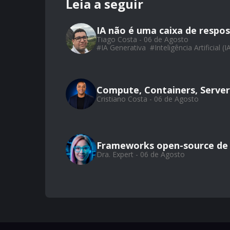
Leia a seguir
IA não é uma caixa de respos
Tiago Costa - 06 de Agosto
#
IA Generativa
#
Inteligência Artificial (I
Compute, Containers, Server
Cristiano Costa - 06 de Agosto
Frameworks open-source de
Dra. Expert - 06 de Agosto