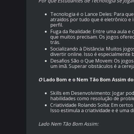
Por que Estudantes de Tecnologia se Joga
Tecnologia é o Lance Deles
: Para qu
atraídos por tudo que é eletrônico e
perfil.
Fuga da Realidade
: Entre uma aula e 
que muitos precisam. Os jogos ofere
trás.
Socializando à Distância
: Muitos jogo
divertir online. Isso é especialmente
Desafios São o Que Movem
: Os jogo
um imã. Superar obstáculos é a cereja
O
Lado Bom e o Nem Tão Bom Assim dos 
Skills em Desenvolvimento
: Jogar po
habilidades como resolução de probl
Criatividade Rolando Solta
: Em certos
Isso estimula a criatividade e é uma d
Lado Nem Tão Bom Assim: