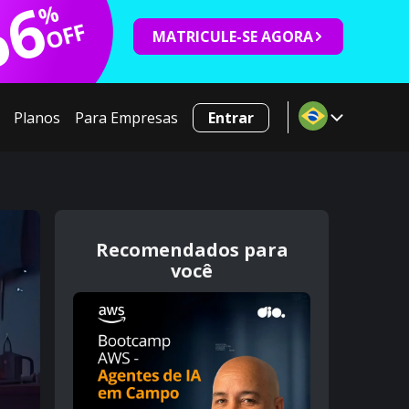
66
%
OFF
MATRICULE-SE AGORA
Planos
Para Empresas
Entrar
Recomendados para
você