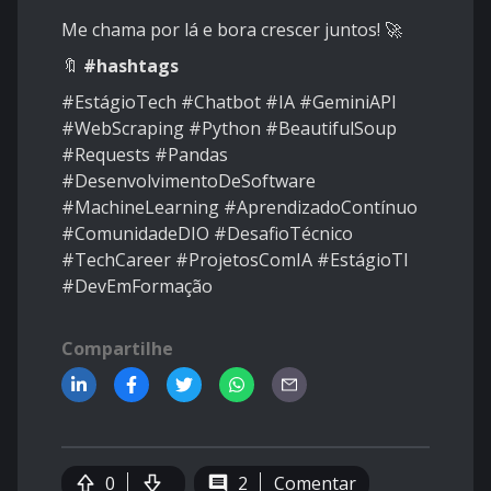
Me chama por lá e bora crescer juntos! 🚀
🔖
#hashtags
#EstágioTech #Chatbot #IA #GeminiAPI
#WebScraping #Python #BeautifulSoup
#Requests #Pandas
#DesenvolvimentoDeSoftware
#MachineLearning #AprendizadoContínuo
#ComunidadeDIO #DesafioTécnico
#TechCareer #ProjetosComIA #EstágioTI
#DevEmFormação
Compartilhe
0
2
Comentar