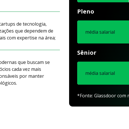
Pleno
artups de tecnologia,
nizações que dependem de
média salarial
is com expertise na área;
Sênior
modernas que buscam se
cios cada vez mais
média salarial
ponsáveis por manter
lógicos.
*Fonte: Glassdoor com r