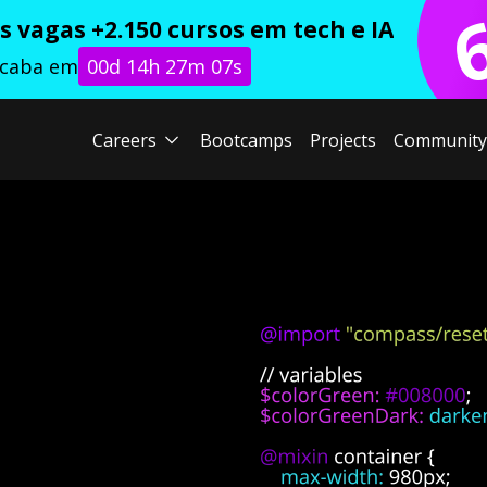
 vagas +2.150 cursos em tech e IA
acaba em
00d 14h 27m 06s
Careers
Bootcamps
Projects
Community