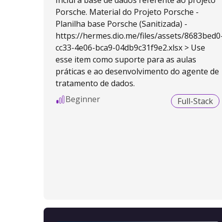
Inclui a base de dados referente ao projeto
Porsche. Material do Projeto Porsche -
Planilha base Porsche (Sanitizada) -
https://hermes.dio.me/files/assets/8683bed0
cc33-4e06-bca9-04db9c31f9e2.xlsx > Use
esse item como suporte para as aulas
práticas e ao desenvolvimento do agente de
tratamento de dados.
Beginner
Full-Stack