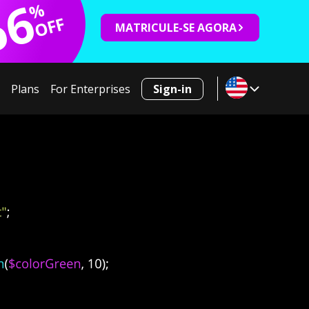
66
%
OFF
MATRICULE-SE AGORA
Plans
For Enterprises
Sign-in