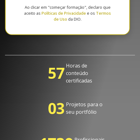
Ao clicar em "começar formação", declaro que
aceito as
Políticas de Privacidade
e os
Termos
de Uso
da DIO.
Horas de
57
conteúdo
certificadas
03
Projetos para o
seu portfólio
Profissionais