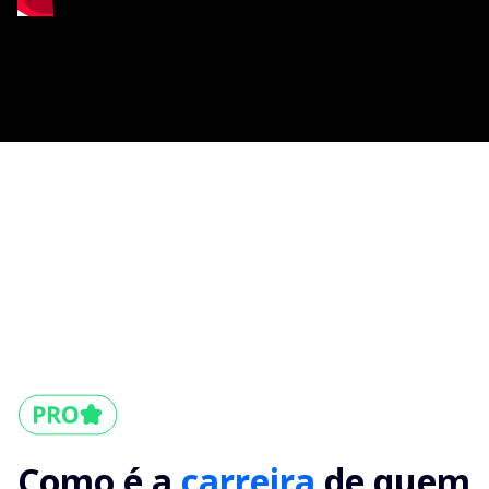
Como é a
carreira
de quem