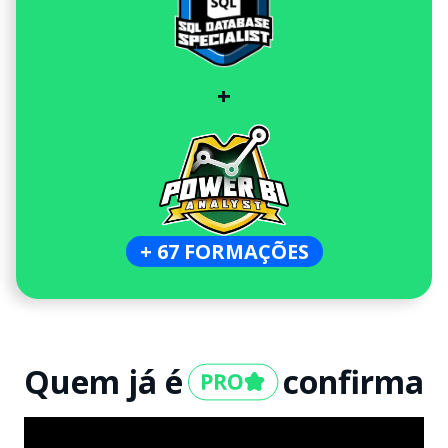
+
+ 67 FORMAÇÕES
Quem já é
confirma