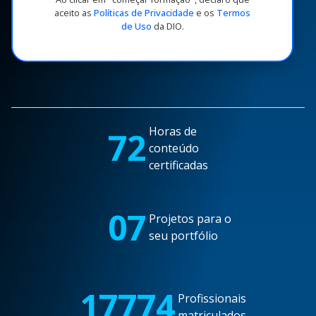
aceito as
Políticas de Privacidade
e os
Termos
de Uso
da DIO.
Horas de
72
conteúdo
certificadas
07
Projetos para o
seu portfólio
17774
Profissionais
matriculados