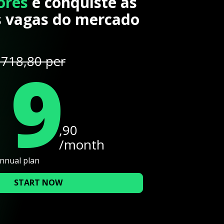
ores
e conquiste as
 vagas do mercado
19
718,80 per
,90
/month
annual plan
START NOW