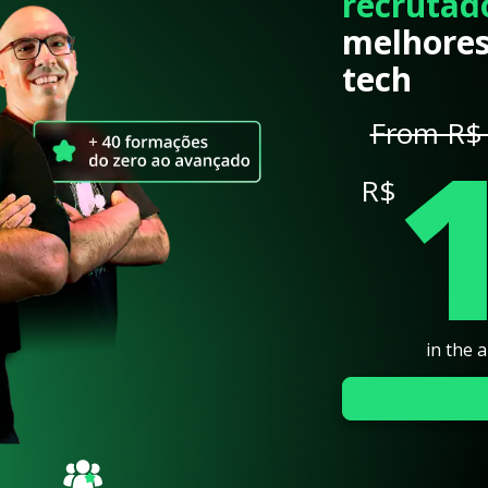
recrutad
melhores
tech
From R$ 
R$
in the 