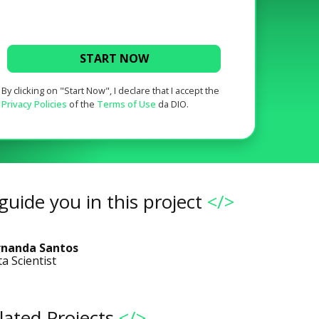
START NOW
By clicking on "Start Now", I declare that I accept the
Privacy Policies
of the
Terms of Use
da DIO.
guide you in this project
</>
rnanda Santos
a Scientist
lated Projects
</>