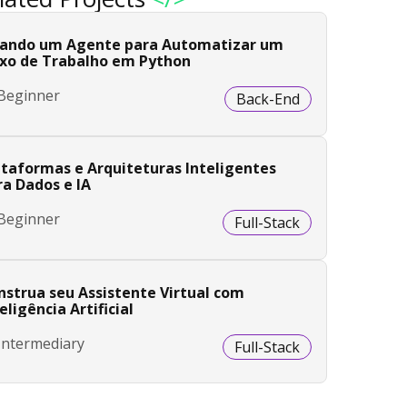
iando um Agente para Automatizar um
uxo de Trabalho em Python
Beginner
Back-End
ataformas e Arquiteturas Inteligentes
ra Dados e IA
Beginner
Full-Stack
nstrua seu Assistente Virtual com
eligência Artificial
Intermediary
Full-Stack