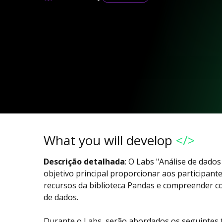
What you will develop
</>
Descrição detalhada
: O Labs "Análise de dad
objetivo principal proporcionar aos participant
recursos da biblioteca Pandas e compreender co
de dados.
Durante o Labs, serão abordados os seguintes 