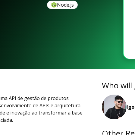
Node.js
Who will 
 uma API de gestão de produtos
esenvolvimento de APIs e arquitetura
Igo
ade e inovação ao transformar a base
ciada.
Other Re