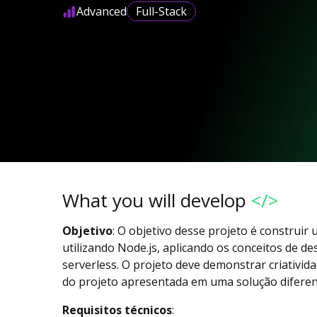
Advanced
Full-Stack
What you will develop
</>
Objetivo
: O objetivo desse projeto é construir
utilizando Node.js, aplicando os conceitos de d
serverless. O projeto deve demonstrar criativid
do projeto apresentada em uma solução diferen
Requisitos técnicos
: