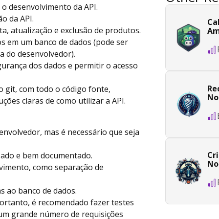
a o desenvolvimento da API.
ão da API.
Ca
ta, atualização e exclusão de produtos.
Am
os em um banco de dados (pode ser
ia do desenvolvedor).
egurança dos dados e permitir o acesso
Re
 git, com todo o código fonte,
No
ões claras de como utilizar a API.
esenvolvedor, mas é necessário que seja
Cr
izado e bem documentado.
Nod
olvimento, como separação de
tas ao banco de dados.
ortanto, é recomendado fazer testes
e um grande número de requisições