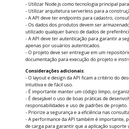
- Utilizar Node.js como tecnologia principal par
- Utilizar arquitetura serverless para a construç
- A API deve ter endpoints para cadastro, consul
- Os dados dos produtos devem ser armazenad
utilizado qualquer banco de dados de preferênc
- A API deve ter autenticação para garantir a s
apenas por usuários autenticados.
- O projeto deve ser entregue em um repositório
documentação para execução do projeto e instruç
Considerações adicionais
:
- O layout e design da API ficam a critério do d
intuitiva e de fácil uso.
- É importante manter um código limpo, organ
- É desejável o uso de boas práticas de desenv
responsabilidades e uso de padrões de projeto.
- Priorize a segurança e a eficiência nas consul
- A performance da API também é importante, p
de carga para garantir que a aplicação suport