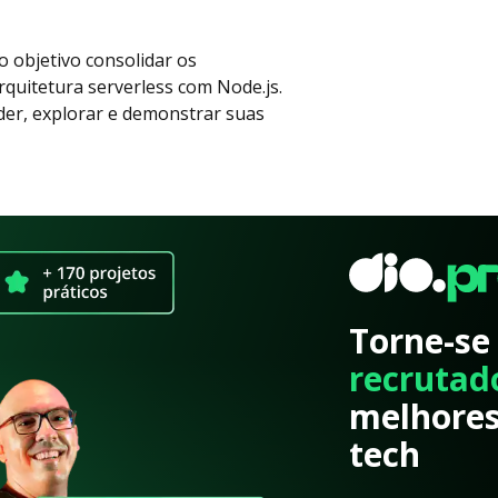
 objetivo consolidar os
quitetura serverless com Node.js.
der, explorar e demonstrar suas
Torne-se
recrutad
melhores
tech