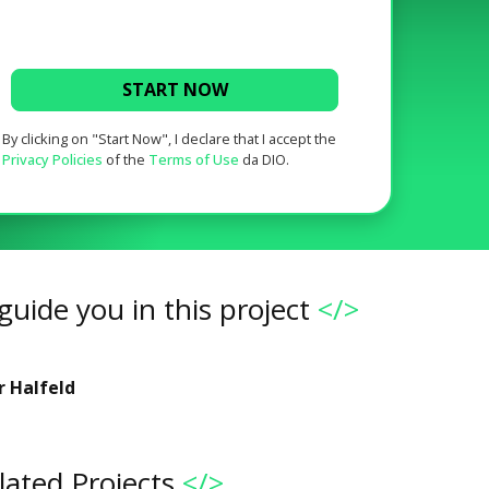
START NOW
By clicking on "Start Now", I declare that I accept the
Privacy Policies
of the
Terms of Use
da DIO.
guide you in this project
</>
r Halfeld
lated Projects
</>