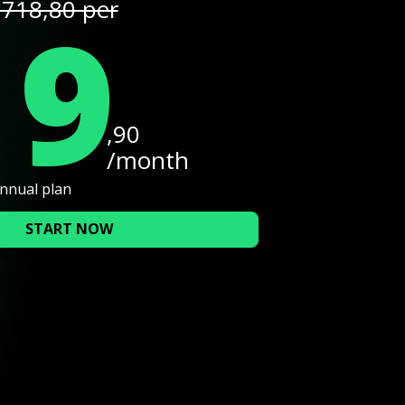
19
718,80 per
,90
/month
annual plan
START NOW