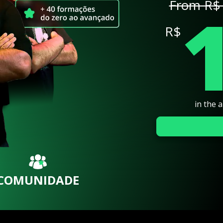
From R$ 
R$
in the 
COMUNIDADE