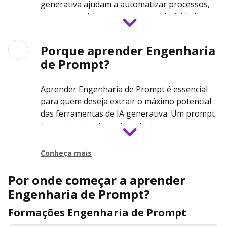
generativa ajudam a automatizar processos,
gerar conteúdo e aumentar produtividade.
Entre os principais casos de uso estão:
Porque aprender Engenharia
Desenvolvimento de software com
de Prompt?
assistentes de IA
Aprender Engenharia de Prompt é essencial
Criação e revisão de conteúdo
para quem deseja extrair o máximo potencial
Atendimento ao cliente e chatbots
das ferramentas de IA generativa. Um prompt
inteligentes
bem estruturado pode reduzir erros,
aumentar produtividade e gerar respostas
Pesquisa e síntese de informações
muito mais alinhadas aos objetivos do
Conheça mais
usuário.
Análise de dados e geração de relatórios
Por onde começar a aprender
Com a crescente adoção de LLMs em
Automação de processos com agentes de
Engenharia de Prompt?
empresas e produtos digitais, profissionais
IA
capazes de criar prompts eficientes estão se
Formações Engenharia de Prompt
Educação e criação de materiais de
tornando cada vez mais valorizados no