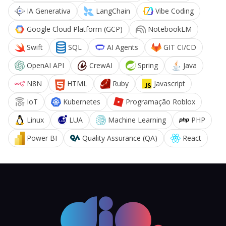
IA Generativa
LangChain
Vibe Coding
Google Cloud Platform (GCP)
NotebookLM
Swift
SQL
AI Agents
GIT CI/CD
OpenAI API
CrewAI
Spring
Java
N8N
HTML
Ruby
Javascript
IoT
Kubernetes
Programação Roblox
Linux
LUA
Machine Learning
PHP
Power BI
Quality Assurance (QA)
React