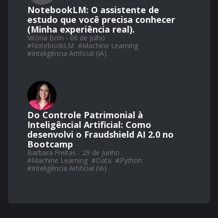
NotebookLM: O assistente de
estudo que você precisa conhecer
(Minha experiência real).
Vitória Boin - 06 de Julho
#
NotebookLM
#
Machine Learning
#
Inteligência Artificial (IA)
Do Controle Patrimonial à
Inteligêncial Artificial: Como
desenvolvi o Fraudshield AI 2.0 no
Bootcamp
Barbara Freitas - 29 de Junho
#
Machine Learning
#
Data
#
Python
#
Inteligência Artificial (IA)