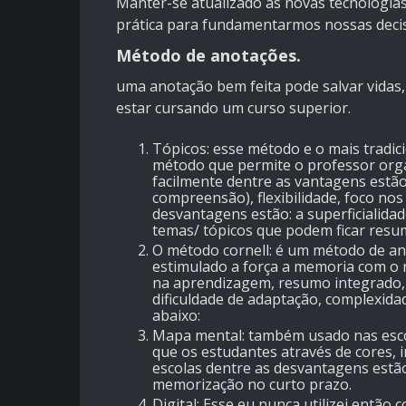
Manter-se atualizado às novas tecnologias 
prática para fundamentarmos nossas deci
Método de anotações.
uma anotação bem feita pode salvar vidas,
estar cursando um curso superior.
Tópicos: esse método e o mais tradic
método que permite o professor orga
facilmente dentre as vantagens estão
compreensão), flexibilidade, foco nos 
desvantagens estão: a superficialid
temas/ tópicos que podem ficar resu
O método cornell: é um método de an
estimulado a força a memoria com o 
na aprendizagem, resumo integrado, 
dificuldade de adaptação, complexidad
abaixo:
Mapa mental: também usado nas escol
que os estudantes através de cores,
escolas dentre as desvantagens estão
memorização no curto prazo.
Digital: Esse eu nunca utilizei entã