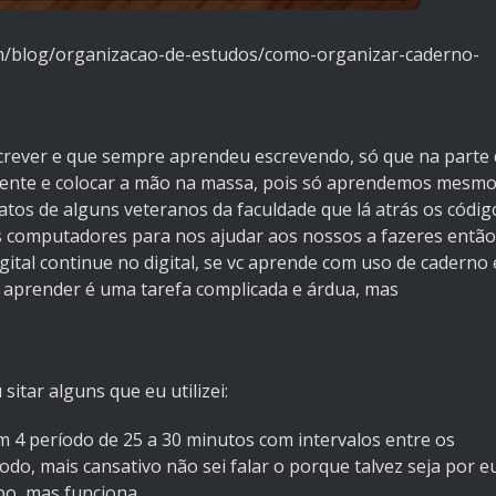
om/blog/organizacao-de-estudos/como-organizar-caderno-
rever e que sempre aprendeu escrevendo, só que na parte 
nfrente e colocar a mão na massa, pois só aprendemos mesm
atos de alguns veteranos da faculdade que lá atrás os códig
s computadores para nos ajudar aos nossos a fazeres então
ital continue no digital, se vc aprende com uso de caderno 
s aprender é uma tarefa complicada e árdua, mas
itar alguns que eu utilizei:
 4 período de 25 a 30 minutos com intervalos entre os
odo, mais cansativo não sei falar o porque talvez seja por e
o, mas funciona.