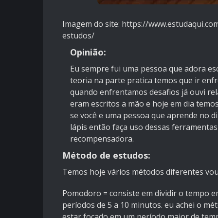
Imagem do site: https://www.estudaqui.c
estudos/
Opinião:
Eu sempre fui uma pessoa que adora esc
teoria na parte pratica temos que ir e
quando enfrentamos desafios já ouvi rel
eram escritos a mão e hoje em dia temo
se você e uma pessoa que aprende no dig
lápis então faça uso dessas ferramenta
recompensadora.
Método de estudos:
Temos hoje vários métodos diferentes vou s
Pomodoro = consiste em dividir o tempo em
períodos de 5 a 10 minutos. eu achei o mét
estar focado em um período maior de temp