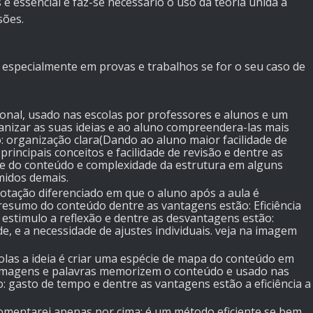
é essencial e faz-se necessário o uso da teoria unida à
sões.
 especialmente em provas e trabalhos se for o seu caso de
ional, usado nas escolas por professores e alunos e um
nizar as suas ideias e ao aluno compreendera-las mais
: organização clara(Dando ao aluno maior facilidade de
principais conceitos e facilidade de revisão e dentre as
ade do conteúdo e complexidade da estrutura em alguns
midos demais.
otação diferenciado em que o aluno após a aula é
resumo do conteúdo dentre as vantagens estão: Eficiência
estimulo a reflexão e dentre as desvantagens estão:
e, e a necessidade de ajustes individuais. veja na imagem
as a ideia é criar uma espécie de mapa do conteúdo em
 imagens e palavras memorizem o conteúdo e usado nas
: gasto de tempo e dentre as vantagens estão a eficiência a
o comentarei apenas por cima: é um método eficiente se bem