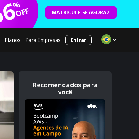
66
%
OFF
MATRICULE-SE AGORA
Planos
Para Empresas
Entrar
Recomendados para
você