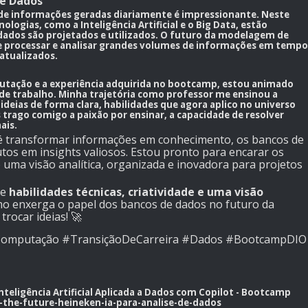
de Dados
 de informações geradas diariamente é impressionante. Neste
cnologias, como a
Inteligência Artificial
e o
Big Data
, estão
ados são projetados e utilizados. O futuro da modelagem de
e processar e analisar grandes volumes de informações em tempo
 atualizados.
utação
e a experiência adquirida no bootcamp, estou animado
de trabalho. Minha trajetória como professor me ensinou a
ideias de forma clara, habilidades que agora aplico no universo
 trago comigo a paixão por ensinar, a capacidade de resolver
ais.
 é transformar informações em conhecimento, os bancos de
os em insights valiosos. Estou pronto para encarar os
 uma visão analítica, organizada e inovadora para projetos
ne
habilidades técnicas, criatividade e uma visão
omo enxerga o papel dos bancos de dados no futuro da
rocar ideias! 🚀
mputação #TransiçãoDeCarreira #Dados #BootcampDIO
Inteligência Artificial Aplicada a Dados com Copilot - Bootcamp
the-future-heineken-ia-para-analise-de-dados