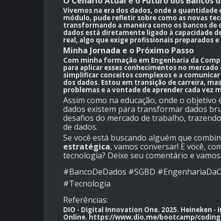
O Cenário Atual e o Futuro dos Bancos 
Vivemos na
era dos dados
, onde a quantidade
módulo, pude refletir sobre como as novas te
transformando a maneira como os bancos de d
dados está diretamente ligado à capacidade d
real, algo que exige profissionais preparados e
Minha Jornada e o Próximo Passo
Com minha formação em
Engenharia da Comp
para aplicar esses conhecimentos no mercado 
simplificar conceitos complexos e a comunicar 
dos dados. Estou em transição de carreira, mas
problemas e a vontade de aprender cada vez m
Assim como na educação, onde o objetivo
dados existem para transformar dados brut
desafios do mercado de trabalho, trazendo
de dados.
Se você está buscando alguém que combi
estratégica
, vamos conversar! E você, c
tecnologia? Deixe seu comentário e vamos t
#BancoDeDados #SGBD #EngenhariaDaCo
#Tecnologia
Referências:
DIO - Digital Innovation One. 2025. Heineken - 
Online.
https://www.dio.me/bootcamp/coding-