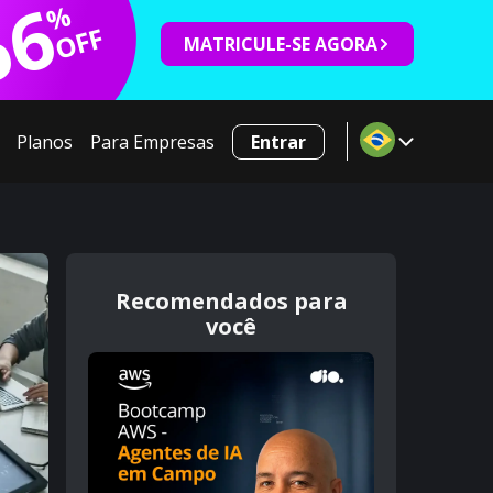
66
%
OFF
MATRICULE-SE AGORA
Planos
Para Empresas
Entrar
Recomendados para
você