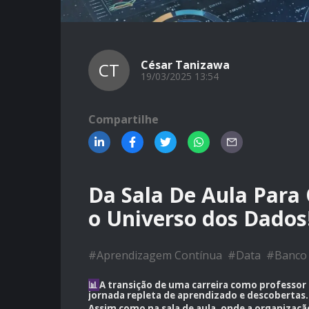
César Tanizawa
CT
19/03/2025 13:54
Compartilhe
Da Sala De Aula Para
o Universo dos Dados
#
Aprendizagem Contínua
#
Data
#
Banco
📊
A transição de uma carreira como professor
jornada repleta de aprendizado e descobertas.
Assim como na sala de aula, onde a organizaç