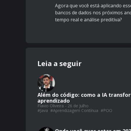
Agora que você está aplicando ess
bancos de dados nos próximos an
tempo real e análise preditiva?
Leia a seguir
Além do código: como a IA transf
aprendizado
Flavio Oliveira - 26 de Julho
#
Java
#
Aprendizagem Contínua
#
POO