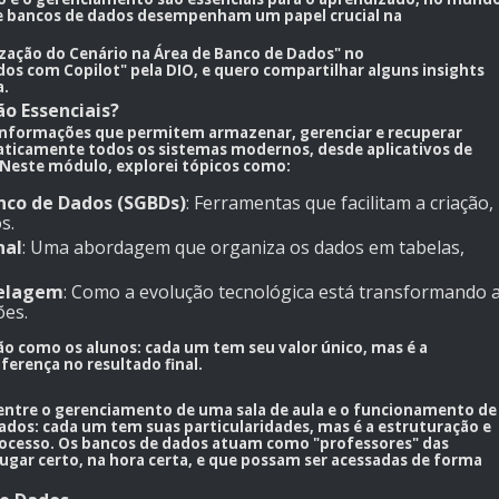
e bancos de dados desempenham um papel crucial na
ação do Cenário na Área de Banco de Dados" no
ados com Copilot" pela DIO, e quero compartilhar alguns insights
a.
o Essenciais?
 informações que permitem armazenar, gerenciar e recuperar
praticamente todos os sistemas modernos, desde aplicativos de
 Neste módulo, explorei tópicos como:
nco de Dados (SGBDs)
: Ferramentas que facilitam a criação,
s.
nal
: Uma abordagem que organiza os dados em tabelas,
delagem
: Como a evolução tecnológica está transformando 
ões.
o como os alunos: cada um tem seu valor único, mas é a
erença no resultado final.
entre o gerenciamento de uma sala de aula e o funcionamento de
dos: cada um tem suas particularidades, mas é a estruturação e
ocesso. Os bancos de dados atuam como "professores" das
ugar certo, na hora certa, e que possam ser acessadas de forma