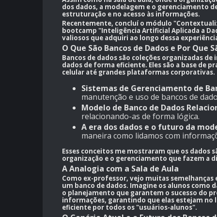
dos dados, a modelagem e o gerenciamento d
estruturação e no acesso às informações.
Recentemente, concluí o módulo "Contextualiz
bootcamp "Inteligência Artificial Aplicada a D
valiosos que adquiri ao longo dessa experiênci
O Que São Bancos de Dados e Por Que Sã
Bancos de dados são coleções organizadas de
dados de forma eficiente. Eles são a base de 
celular até grandes plataformas corporativas.
Sistemas de Gerenciamento de Ba
manutenção e uso de bancos de dado
Modelo de Banco de Dados Relacio
relacionando-as de forma lógica.
A era dos dados e o futuro da mo
maneira como lidamos com informaç
Esses conceitos me mostraram que os dados sã
organização e o gerenciamento que fazem a dif
A Analogia com a Sala de Aula
Como ex-professor, vejo muitas semelhanças 
um banco de dados. Imagine os alunos como da
o planejamento que garantem o sucesso do pr
informações, garantindo que elas estejam no l
eficiente por todos os "usuários-alunos".