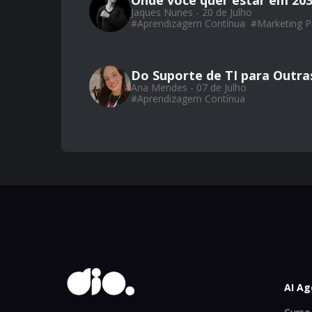
Onde você quer estar em 20
Jaques Nunes - 20 de Julho
#
Aprendizagem Contínua
#
Marketing P
Do Suporte de TI para Outra
Ana Mendes - 07 de Julho
#
Aprendizagem Contínua
AI Ag