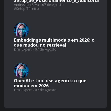
Setup_de_Posicionamento_e_Auditoria
Andrysson Silva - 07 de Agosto
#
Setup Técnico
Embeddings multimodais em 2026: o
que mudou no retrieval
Dra. Expert - 07 de Agosto
OpenAI e tool use agentic: o que
mudou em 2026
Dra. Expert - 07 de Agosto