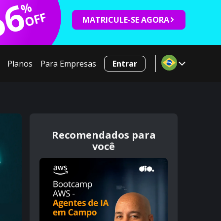
66
%
OFF
MATRICULE-SE AGORA
Planos
Para Empresas
Entrar
Recomendados para
você