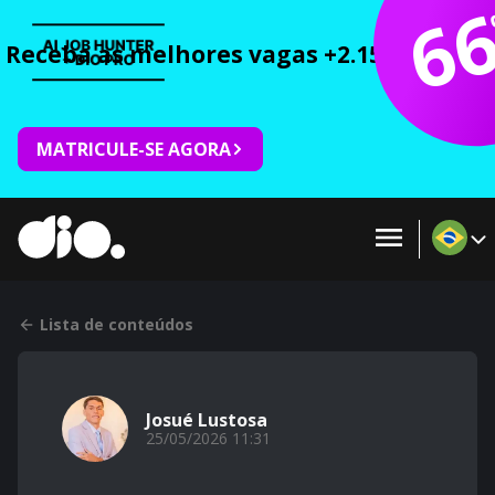
6
Receba as melhores vagas +2.150 cursos 
MATRICULE-SE AGORA
Lista de conteúdos
Josué Lustosa
25/05/2026 11:31