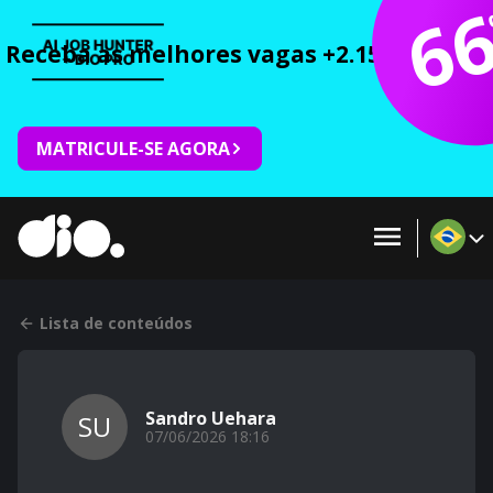
6
Receba as melhores vagas +2.150 cursos 
MATRICULE-SE AGORA
Lista de conteúdos
Sandro Uehara
SU
07/06/2026 18:16