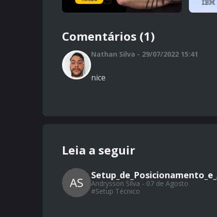
Comentários (1)
Nathan Silva - 29/07/2022 15:41
nice
Leia a seguir
Setup_de_Posicionamento_e_
AS
Andrysson Silva - 07 de Agosto
#
Setup Técnico