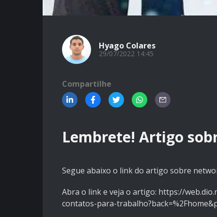
Hyago Colares
29/07/2022 14:45
Compartilhe
Lembrete! Artigo sob
Segue abaixo o link do artigo sobre netwo
Abra o link e veja o artigo:
https://web.dio
contatos-para-trabalho?back=%2Fhome&