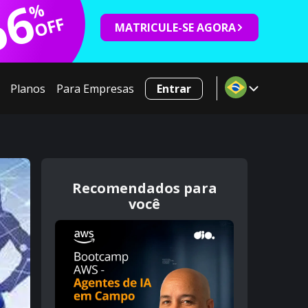
66
%
OFF
MATRICULE-SE AGORA
Planos
Para Empresas
Entrar
Recomendados para
você