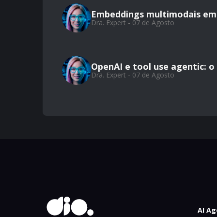
Embeddings multimodais em 
Dra. Expert - 07 de Agosto
OpenAI e tool use agentic: 
Dra. Expert - 07 de Agosto
AI Ag