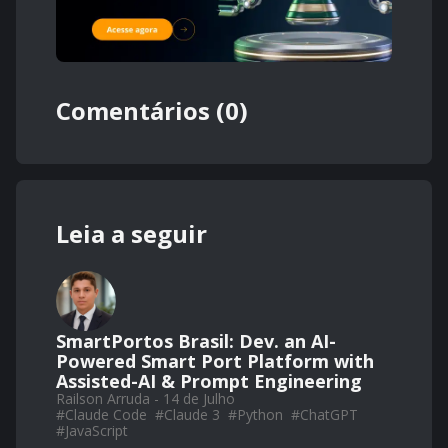
Comentários (0)
Leia a seguir
SmartPortos Brasil: Dev. an AI-
Powered Smart Port Platform with
Assisted-AI & Prompt Engineering
Railson Arruda - 14 de Julho
#
Claude Code
#
Claude 3
#
Python
#
ChatGPT
#
JavaScript