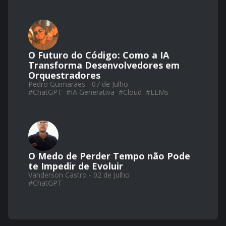
O Futuro do Código: Como a IA
Transforma Desenvolvedores em
Orquestradores
Pedro Guimarães - 07 de Julho
#
ChatGPT
#
IA Generativa
#
Cloud
#
LLMs
O Medo de Perder Tempo não Pode
te Impedir de Evoluir
Vanderson Castro - 02 de Julho
#
ChatGPT