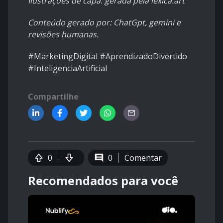
Ilustrações de capa: gerada pela lexica.art
Conteúdo gerado por: ChatGpt, gemini e
revisões humanas.
#MarketingDigital #AprendizadoDivertido
#InteligenciaArtificial
Compartilhe
0
0
Comentar
Recomendados para você