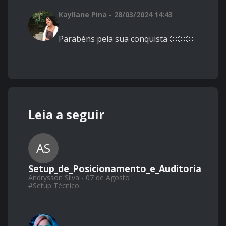
Kayllane Pina - 28/03/2024 14:43
Parabéns pela sua conquista 👏👏👏
Leia a seguir
AS
Setup_de_Posicionamento_e_Auditoria
Andrysson Silva - 07 de Agosto
#
Setup Técnico