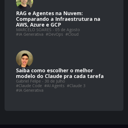
RAG e Agentes na Nuvem:
Comparando a Infraestrutura na
AWS, Azure e GCP
MARCELO SOARES - 05 de Agosto
#
IA Generativa
#
DevOps
#
Cloud
Saiba como escolher o melhor
modelo do Claude pra cada tarefa
Gabriel Felipe - 30 de Julho
#
Claude Code
#
AI Agents
#
Claude 3
#
IA Generativa