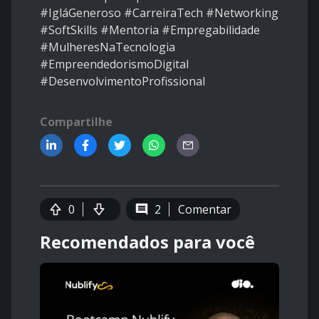
#IgláGeneroso #CarreiraTech #Networking
#SoftSkills #Mentoria #Empregabilidade
#MulheresNaTecnologia
#EmpreendedorismoDigital
#DesenvolvimentoProfissional
Compartilhe
0
2
Comentar
Recomendados para você