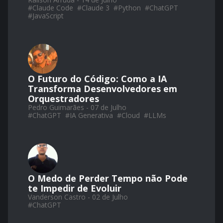
#
Claude Code
#
Claude 3
#
Python
#
ChatGPT
#
JavaScript
O Futuro do Código: Como a IA
Transforma Desenvolvedores em
Orquestradores
Pedro Guimarães - 07 de Julho
#
ChatGPT
#
IA Generativa
#
Cloud
#
LLMs
O Medo de Perder Tempo não Pode
te Impedir de Evoluir
Vanderson Castro - 02 de Julho
#
ChatGPT