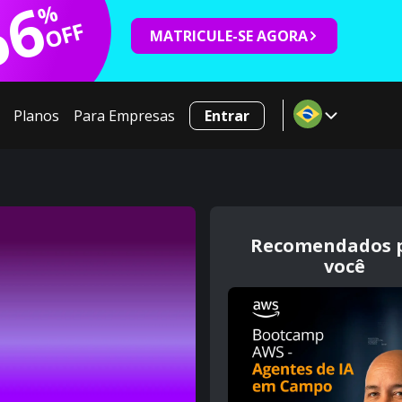
66
%
OFF
MATRICULE-SE AGORA
Planos
Para Empresas
Entrar
Recomendados 
você