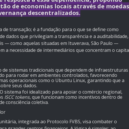
tão de economias locais através de moeda
vernança descentralizados.
 de transação; é a fundação para o que se define como
 de dados que privilegiam a transparência e a auditabilidade,
is — como aquelas situadas em Ituverava, São Paulo —
em a necessidade de intermediários que concentram o capita
o de sistemas tradicionais que dependem de infraestruturas
ado para rodar em ambientes controlados, favorecendo
emas operacionais como o Ubuntu Linux, garantindo que a
sobre seus dados.
O sistema foi idealizado para apoiar o comércio regional,
os
ISCC tokens
, que funcionam como incentivos dentro de
 consciência coletiva.
lor
itária, integrada ao Protocolo FVBS, visa combater o
a grandes centros financeiros. A lógica é simples: ao