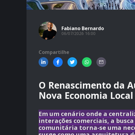
Fabiano Bernardo
06/07/2026 16:00
Compartilhe
O Renascimento da Au
Nova Economia Local
Em um cenário onde a centraliz
interações comerciais, a busca 
comunitária torna-se uma nece
surge como uma arquitetura d