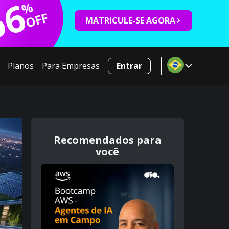
66
%
OFF
MATRICULE-SE AGORA
Planos
Para Empresas
Entrar
Recomendados para
você