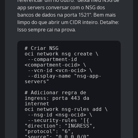
referenciar um no outro: "deixa meu NSG de
app servers conversar com o NSG dos
bancos de dados na porta 1521". Bem mais
limpo do que abrir um CIDR inteiro. Detalhe:
Isso sempre cai na prova.
# Criar NSG

oci network nsg create \

 --compartment-id 
<compartment-ocid> \

 --vcn-id <vcn-ocid> \

 --display-name "nsg-app-
servers"

# Adicionar regra de 
ingress: porta 443 da 
internet

oci network nsg-rules add \

 --nsg-id <nsg-ocid> \

 --security-rules '[{

"direction": "INGRESS",

"protocol": "6",

"source": "0.0.0.0/0",
