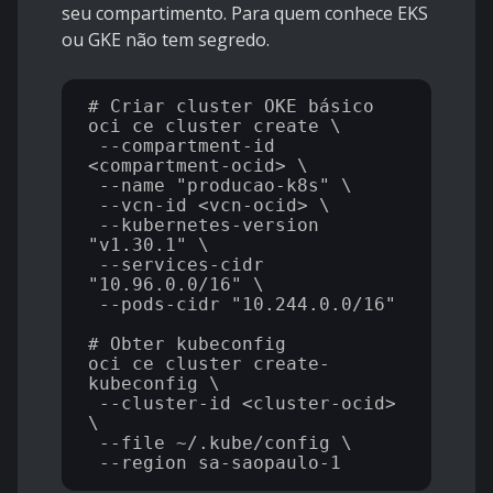
seu compartimento. Para quem conhece EKS
ou GKE não tem segredo.
# Criar cluster OKE básico

oci ce cluster create \

 --compartment-id 
<compartment-ocid> \

 --name "producao-k8s" \

 --vcn-id <vcn-ocid> \

 --kubernetes-version 
"v1.30.1" \

 --services-cidr 
"10.96.0.0/16" \

 --pods-cidr "10.244.0.0/16"

# Obter kubeconfig

oci ce cluster create-
kubeconfig \

 --cluster-id <cluster-ocid> 
\

 --file ~/.kube/config \
