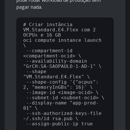
pode rodar workload de produção sem
pagar nada.
# Criar instância 
VM.Standard.E4.Flex com 2 
OCPUs e 16 GB

oci compute instance launch 
\

 --compartment-id 
<compartment-ocid> \

 --availability-domain 
"GrCH:SA-SAOPAULO-1-AD-1" \

 --shape 
"VM.Standard.E4.Flex" \

 --shape-config '{"ocpus": 
2, "memoryInGBs": 16}' \

 --image-id <image-ocid> \

 --subnet-id <subnet-ocid> \

 --display-name "app-prod-
01" \

 --ssh-authorized-keys-file 
~/.ssh/id_rsa.pub \

 --assign-public-ip true
