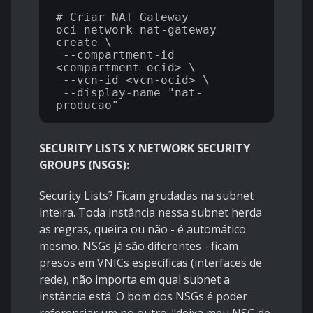
# Criar NAT Gateway

oci network nat-gateway 
create \

 --compartment-id 
<compartment-ocid> \

 --vcn-id <vcn-ocid> \

 --display-name "nat-
SECURITY LISTS X NETWORK SECURITY
GROUPS (NSGS):
Security Lists? Ficam grudadas na subnet
inteira. Toda instância nessa subnet herda
as regras, queira ou não - é automático
mesmo. NSGs já são diferentes - ficam
presos em VNICs específicas (interfaces de
rede), não importa em qual subnet a
instância está. O bom dos NSGs é poder