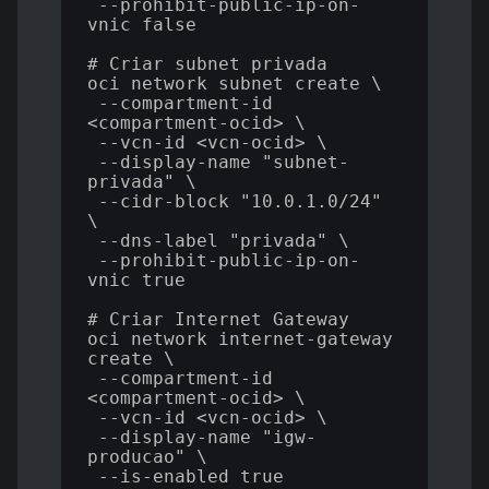
 --prohibit-public-ip-on-
vnic false

# Criar subnet privada

oci network subnet create \

 --compartment-id 
<compartment-ocid> \

 --vcn-id <vcn-ocid> \

 --display-name "subnet-
privada" \

 --cidr-block "10.0.1.0/24" 
\

 --dns-label "privada" \

 --prohibit-public-ip-on-
vnic true

# Criar Internet Gateway

oci network internet-gateway 
create \

 --compartment-id 
<compartment-ocid> \

 --vcn-id <vcn-ocid> \

 --display-name "igw-
producao" \

 --is-enabled true
