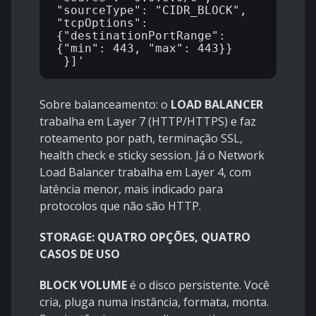
"sourceType": "CIDR_BLOCK",

"tcpOptions": 
{"destinationPortRange": 
{"min": 443, "max": 443}}

Sobre balanceamento: o
LOAD BALANCER
trabalha em Layer 7 (HTTP/HTTPS) e faz
roteamento por path, terminação SSL,
health check e sticky session. Já o Network
Load Balancer trabalha em Layer 4, com
latência menor, mais indicado para
protocolos que não são HTTP.
STORAGE: QUATRO OPÇÕES, QUATRO
CASOS DE USO
BLOCK VOLUME
é o disco persistente. Você
cria, pluga numa instância, formata, monta.