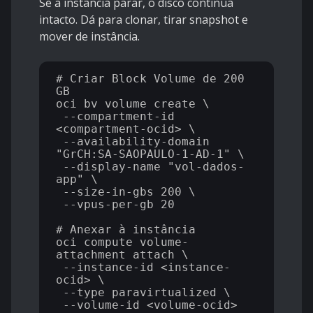
Se a instância parar, o disco continua
intacto. Dá para clonar, tirar snapshot e
mover de instância.
# Criar Block Volume de 200 
GB

oci bv volume create \

 --compartment-id 
<compartment-ocid> \

 --availability-domain 
"GrCH:SA-SAOPAULO-1-AD-1" \

 --display-name "vol-dados-
app" \

 --size-in-gbs 200 \

 --vpus-per-gb 20

# Anexar à instância

oci compute volume-
attachment attach \

 --instance-id <instance-
ocid> \

 --type paravirtualized \
