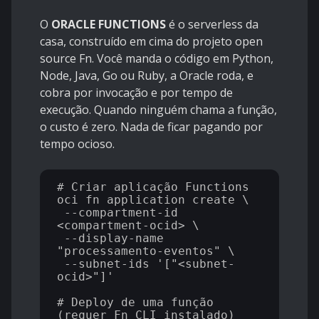
O
ORACLE FUNCTIONS
é o serverless da
casa, construído em cima do projeto open
source Fn. Você manda o código em Python,
Node, Java, Go ou Ruby, a Oracle roda, e
cobra por invocação e por tempo de
execução. Quando ninguém chama a função,
o custo é zero. Nada de ficar pagando por
tempo ocioso.
# Criar aplicação Functions

oci fn application create \

 --compartment-id 
<compartment-ocid> \

 --display-name 
"processamento-eventos" \

 --subnet-ids '["<subnet-
ocid>"]'

# Deploy de uma função 
(requer Fn CLI instalado)
