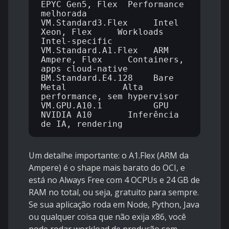
EPYC Gen5, Flex  Performance 
melhorada

VM.Standard3.Flex     Intel 
Xeon, Flex     Workloads 
Intel-specific

VM.Standard.A1.Flex   ARM 
Ampere, Flex     Containers, 
apps cloud-native

BM.Standard.E4.128    Bare 
Metal           Alta 
performance, sem hypervisor

VM.GPU.A10.1          GPU 
NVIDIA A10       Inferência 
Um detalhe importante: o A1.Flex (ARM da
Ampere) é o shape mais barato do OCI, e
está no Always Free com 4 OCPUs e 24 GB de
RAM no total, ou seja, gratuito para sempre.
Se sua aplicação roda em Node, Python, Java
ou qualquer coisa que não exija x86, você