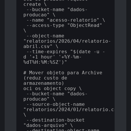
create \

 --bucket-name "dados-
producao" \

 --name "acesso-relatorio" \

 --access-type "ObjectRead" 
\

 --object-name 
"relatorios/2026/04/relatorio-
abril.csv" \

 --time-expires "$(date -u -
d '+1 hour' '+%Y-%m-
%dT%H:%M:%SZ')"

# Mover objeto para Archive 
(reduz custo de 
armazenamento)

oci os object copy \

 --bucket-name "dados-
producao" \

 --source-object-name 
"relatorios/2024/01/relatorio.csv" 
\

 --destination-bucket 
"dados-arquivo" \

 --destination-object-name 