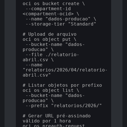
oci os bucket create \

 --compartment-id 
<compartment-ocid> \

 --name "dados-producao" \

 --storage-tier "Standard"

# Upload de arquivo

oci os object put \

 --bucket-name "dados-
producao" \

 --file ./relatorio-
abril.csv \

 --name 
"relatorios/2026/04/relatorio-
abril.csv"

# Listar objetos por prefixo

oci os object list \

 --bucket-name "dados-
producao" \

 --prefix "relatorios/2026/"

# Gerar URL pré-assinado 
válido por 1 hora

oci os preauth-request 