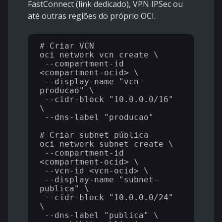
FastConnect (link dedicado), VPN IPSec ou
até outras regiões do próprio OCI.
# Criar VCN

oci network vcn create \

 --compartment-id 
<compartment-ocid> \

 --display-name "vcn-
producao" \

 --cidr-block "10.0.0.0/16" 
\

 --dns-label "producao"

# Criar subnet pública

oci network subnet create \

 --compartment-id 
<compartment-ocid> \

 --vcn-id <vcn-ocid> \

 --display-name "subnet-
publica" \

 --cidr-block "10.0.0.0/24" 
\

 --dns-label "publica" \
