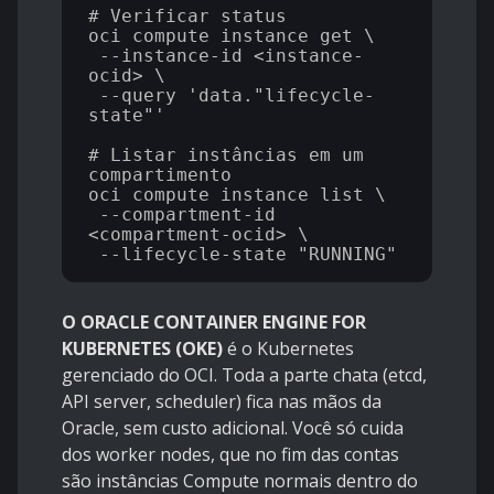
# Verificar status

oci compute instance get \

 --instance-id <instance-
ocid> \

 --query 'data."lifecycle-
state"'

# Listar instâncias em um 
compartimento

oci compute instance list \

 --compartment-id 
<compartment-ocid> \

O ORACLE CONTAINER ENGINE FOR
KUBERNETES (OKE)
é o Kubernetes
gerenciado do OCI. Toda a parte chata (etcd,
API server, scheduler) fica nas mãos da
Oracle, sem custo adicional. Você só cuida
dos worker nodes, que no fim das contas
são instâncias Compute normais dentro do