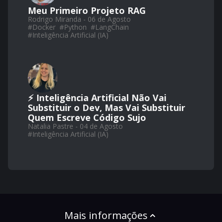
Meu Primeiro Projeto RAG
Rodrigo Miranda - 06 de Agosto
#
Docker
#
Python
#
LangChain
#
Inteligência Artificial (IA)
⚡ Inteligência Artificial Não Vai
Substituir o Dev, Mas Vai Substituir
Quem Escreve Código Sujo
Natalia Pastre - 04 de Agosto
#
Inteligência Artificial (IA)
Mais informações