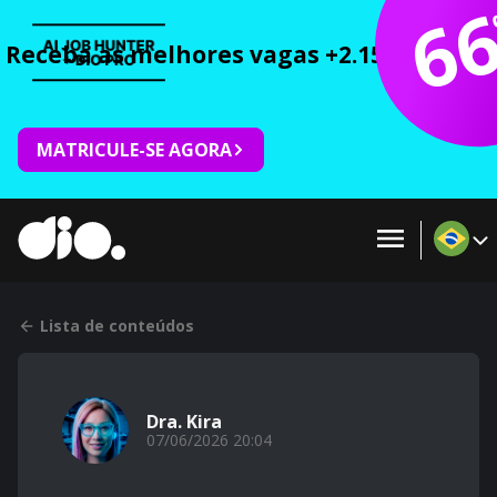
6
Receba as melhores vagas +2.150 cursos 
MATRICULE-SE AGORA
Lista de conteúdos
Dra. Kira
07/06/2026 20:04