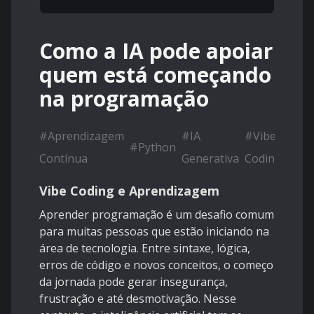
Como a IA pode apoiar
quem está começando
na programação
#
Aprendizagem
#
IA
#
Vibe
#
Python
#
Ino
Contínua
Generativa
Coding
Vibe Coding e Aprendizagem
Aprender programação é um desafio comum
para muitas pessoas que estão iniciando na
área de tecnologia. Entre sintaxe, lógica,
erros de código e novos conceitos, o começo
da jornada pode gerar insegurança,
frustração e até desmotivação. Nesse