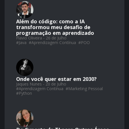
Além do código: como a IA
transformou meu desafio de
programação em aprendizado
Flavio Oliveira - 26 de Julho
#
Java
#
Aprendizagem Contínua
#
POO
Onde você quer estar em 2030?
Jaques Nunes - 20 de Julho
#
Aprendizagem Contínua
#
Marketing Pessoal
#
Python