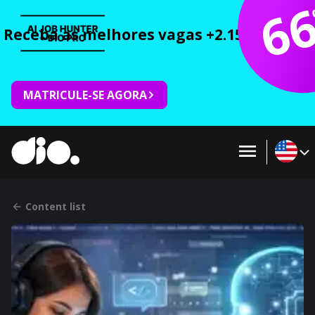
6
Receba as melhores vagas +2.150 cursos 
MATRICULE-SE AGORA
Content list