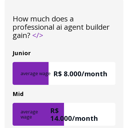
How much does a
professional ai agent builder
gain?
</>
Junior
R$ 8.000/month
average wage
Mid
R$
average
14.000/month
wage