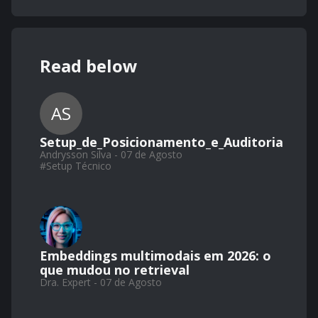
Read below
AS
Setup_de_Posicionamento_e_Auditoria
Andrysson Silva - 07 de Agosto
#
Setup Técnico
Embeddings multimodais em 2026: o
que mudou no retrieval
Dra. Expert - 07 de Agosto