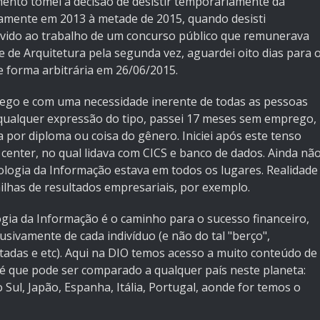
omento tomei a decisão de desistir temporariamente da
vamente em 2013 à metade de 2015, quando desisti
evido ao trabalho de um concurso público que remunerava
e de Arquitetura pela segunda vez, aguardei oito dias para 
 forma arbitrária em 26/06/2015.
ego e com uma necessidade inerente de todas as pessoas
qualquer expressão do tipo, passei 17 meses sem emprego,
 por diploma ou coisa do gênero. Iniciei após este tenso
nter, no qual lidava com CICS e banco de dados. Ainda nã
ologia da Informação estava em todos os lugares. Realidade
lhas de resultados empresariais, por exemplo.
gia da Informação é o caminho para o sucesso financeiro,
usivamente de cada indivíduo (e não do tal "berço",
adas e etc). Aqui na DIO temos acesso a muito conteúdo de
o é que pode ser comparado a qualquer país neste planeta:
 Sul, Japão, Espanha, Itália, Portugal, aonde for temos o