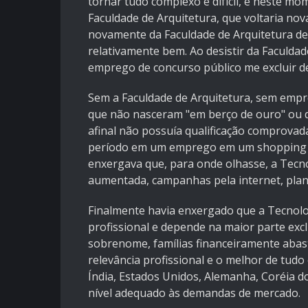
tornar tudo complexo e difícil, e neste m
Faculdade de Arquitetura, que voltaria no
novamente da Faculdade de Arquitetura d
relativamente bem. Ao desistir da Faculdad
emprego de concurso público me excluir de
Sem a Faculdade de Arquitetura, sem empr
que não nasceram "em berço de ouro" ou 
afinal não possuía qualificação comprovada
período em um emprego em um shopping ce
enxergava que, para onde olhasse, a Tecn
aumentada, campanhas pela internet, plani
Finalmente havia enxergado que a Tecnolo
profissional e depende na maior parte excl
sobrenome, famílias financeiramente abast
relevância profissional e o melhor de tud
Índia, Estados Unidos, Alemanha, Coréia do
nível adequado às demandas de mercado.