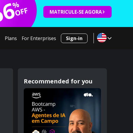
66
%
OFF
MATRICULE-SE AGORA
Plans
For Enterprises
Sign-in
Recommended for you