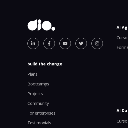
AI Ag
Curso 
Forma
build the change
Plans
Bootcamps
Projects
Community
AI Da
For enterprises
Curso 
Testimonials