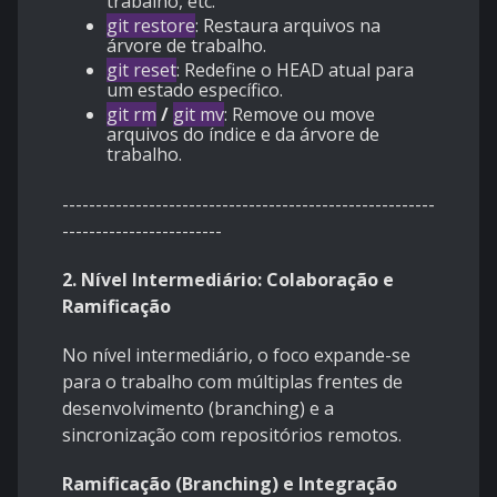
trabalho, etc.
git restore
: Restaura arquivos na
árvore de trabalho.
git reset
: Redefine o HEAD atual para
um estado específico.
git rm
/
git mv
: Remove ou move
arquivos do índice e da árvore de
trabalho.
--------------------------------------------------------
------------------------
2. Nível Intermediário: Colaboração e
Ramificação
No nível intermediário, o foco expande-se
para o trabalho com múltiplas frentes de
desenvolvimento (branching) e a
sincronização com repositórios remotos.
Ramificação (Branching) e Integração