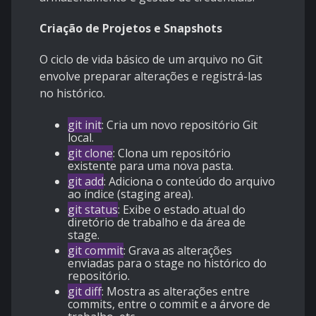
Criação de Projetos e Snapshots
O ciclo de vida básico de um arquivo no Git
envolve preparar alterações e registrá-las
no histórico.
git init
: Cria um novo repositório Git
local.
git clone
: Clona um repositório
existente para uma nova pasta.
git add
: Adiciona o conteúdo do arquivo
ao índice (staging area).
git status
: Exibe o estado atual do
diretório de trabalho e da área de
stage.
git commit
: Grava as alterações
enviadas para o stage no histórico do
repositório.
git diff
: Mostra as alterações entre
commits, entre o commit e a árvore de