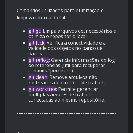
Comandos utilizados para otimização e
limpeza interna do Git.
git gc
: Limpa arquivos desnecessários e
otimiza o repositório local.
git fsck
: Verifica a conectividade e a
validade dos objetos no banco de
dados.
git reflog
: Gerencia informações do log
de referências (útil para recuperar
commits "perdidos").
git clean
: Remove arquivos não
rastreados do diretório de trabalho.
git worktree
: Permite gerenciar
múltiplas árvores de trabalho
conectadas ao mesmo repositório.
--------------------------------------------------------
------------------------