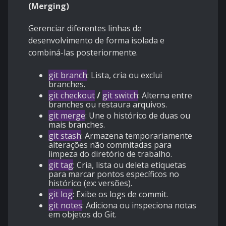
(Merging)
Gerenciar diferentes linhas de
desenvolvimento de forma isolada e
combiná-las posteriormente.
git branch
: Lista, cria ou exclui
branches.
git checkout
/
git switch
: Alterna entre
branches ou restaura arquivos.
git merge
: Une o histórico de duas ou
mais branches.
git stash
: Armazena temporariamente
alterações não commitadas para
limpeza do diretório de trabalho.
git tag
: Cria, lista ou deleta etiquetas
para marcar pontos específicos no
histórico (ex: versões).
git log
: Exibe os logs de commit.
git notes
: Adiciona ou inspeciona notas
em objetos do Git.