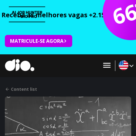
6
Receba as melhores vagas +2.150 cursos 
MATRICULE-SE AGORA
Content list