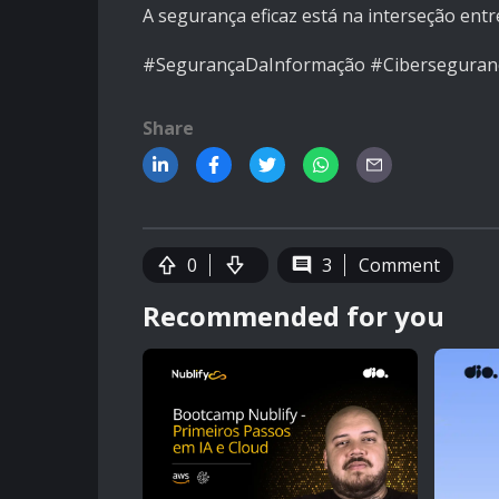
A segurança eficaz está na interseção entre
#SegurançaDaInformação #Ciberseguranç
Share
0
3
Comment
Recommended for you