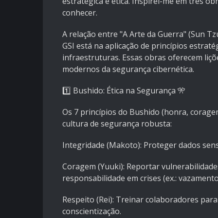
estratégica e ética. Inspirei-me em três obr
conhecer.
A relação entre "A Arte da Guerra" (Sun T
GSI está na aplicação de princípios estraté
infraestruturas. Essas obras oferecem liç
modernos da segurança cibernética.
1️⃣ Bushido: Ética na Segurança 🎌
Os 7 princípios do Bushido (honra, coragem
cultura de segurança robusta:
Integridade (Makoto): Proteger dados sen
Coragem (Yuuki): Reportar vulnerabilidad
responsabilidade em crises (ex.: vazamento
Respeito (Rei): Treinar colaboradores para
conscientização.