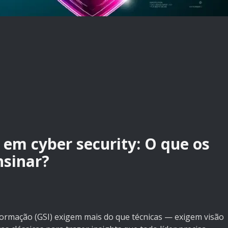
 em cyber security: O que os
nsinar?
formação (GSI) exigem mais do que técnicas — exigem visão