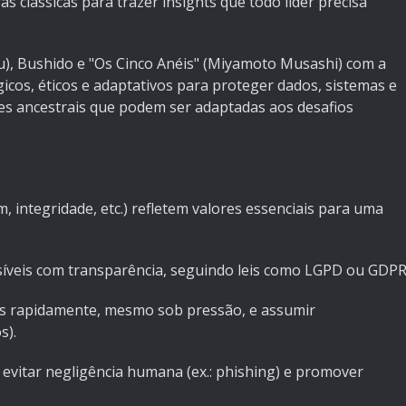
as clássicas para trazer insights que todo líder precisa
zu), Bushido e "Os Cinco Anéis" (Miyamoto Musashi) com a
gicos, éticos e adaptativos para proteger dados, sistemas e
ões ancestrais que podem ser adaptadas aos desafios
, integridade, etc.) refletem valores essenciais para uma
síveis com transparência, seguindo leis como LGPD ou GDPR
es rapidamente, mesmo sob pressão, e assumir
s).
 evitar negligência humana (ex.: phishing) e promover