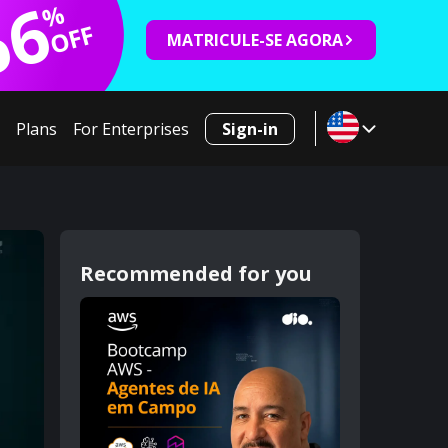
66
%
OFF
MATRICULE-SE AGORA
Plans
For Enterprises
Sign-in
Recommended for you