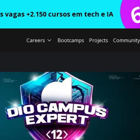
 vagas +2.150 cursos em tech e IA
Careers
Bootcamps
Projects
Community