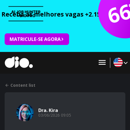
6
Receba as melhores vagas +2.150 cursos 
MATRICULE-SE AGORA
Content list
Dra. Kira
03/06/2026 09:05