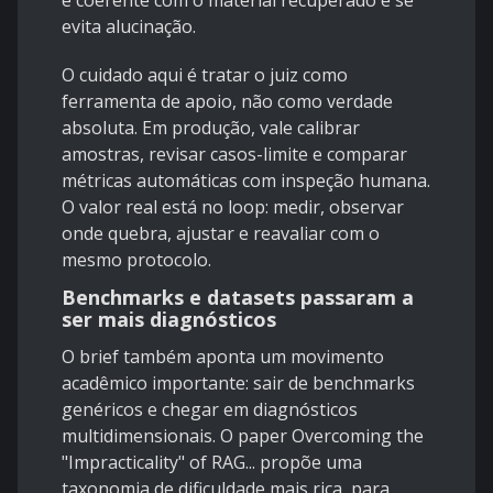
é coerente com o material recuperado e se
evita alucinação.
O cuidado aqui é tratar o juiz como
ferramenta de apoio, não como verdade
absoluta. Em produção, vale calibrar
amostras, revisar casos-limite e comparar
métricas automáticas com inspeção humana.
O valor real está no loop: medir, observar
onde quebra, ajustar e reavaliar com o
mesmo protocolo.
Benchmarks e datasets passaram a
ser mais diagnósticos
O brief também aponta um movimento
acadêmico importante: sair de benchmarks
genéricos e chegar em diagnósticos
multidimensionais. O paper
Overcoming the
"Impracticality" of RAG...
propõe uma
taxonomia de dificuldade mais rica, para