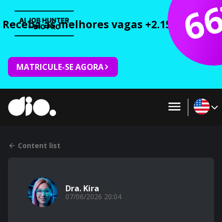
6
Receba as melhores vagas +2.150 cursos 
MATRICULE-SE AGORA
Content list
Dra. Kira
07/06/2026 20:04