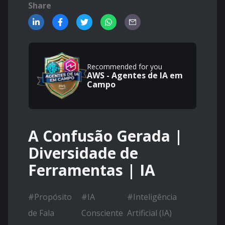
Share
Recommended for you
AWS - Agentes de IA em
Campo
A Confusão Gerada |
Diversidade de
Ferramentas | IA
#
Propósito
#
IA
#
Inteligência
de Fala
Consciente
Artificial (IA)