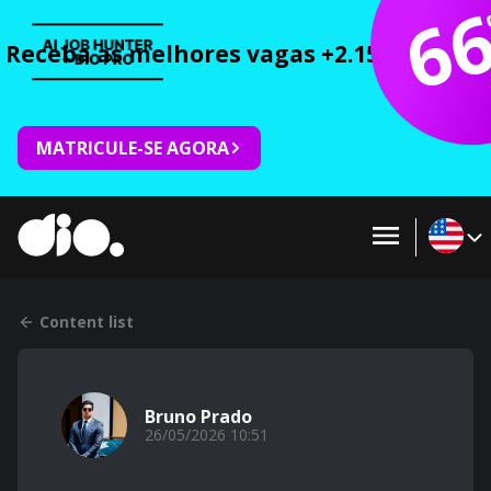
6
Receba as melhores vagas +2.150 cursos 
MATRICULE-SE AGORA
Content list
Bruno Prado
26/05/2026 10:51