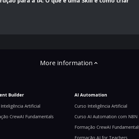
rução para a IA: O que é uma Skill e como criar
More information
ent Builder
AI Automation
Inteligência Artificial
Curso Inteligência Artificial
ção CrewAI Fundamentals
Curso AI Automation com N8N
Formação CrewAI Fundamental
Formação AI for Teachers