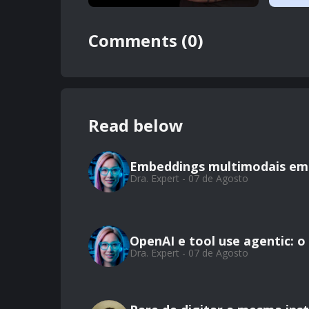
Comments (0)
Read below
Embeddings multimodais em 
Dra. Expert - 07 de Agosto
OpenAI e tool use agentic: 
Dra. Expert - 07 de Agosto