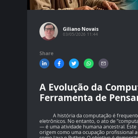
Giliano Novais
03/05/2026 11:44
Share
A Evolução da Compu
Ferramenta de Pens
A história da computação é frequenteme
eletrônicos. No entanto, o ato de "comput
— é uma atividade humana ancestral. Este
origem como uma ocupação profissional aux
como Java e Python. O objetivo é demonstr