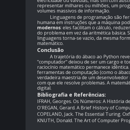
eletricidade ou válvulas, mas sim com ab
representar milhares ou milhões, um progr
volumes massivos de informação.
Linguagens de programação são ferrame
humana em instruções que a máquina pode
modernos
: eles facilitam o cálculo, re
do problema em vez da aritmética básica. S
linguagens torna-se vazio, da mesma fo
matemático.
Conclusão
A trajetória do ábaco ao Python revela 
"computador" deixou de ser um cargo e to
raciocínio matemático permanece idêntic
ferramentas de computação (como o ábaco
verdadeira maestria de um desenvolvedor n
com que ele resolve problemas. A matemáti
digital.
Bibliografia e Referências:
IFRAH, Georges. Os Números: A História d
O'REGAN, Gerard. A Brief History of Compu
COPELAND, Jack. The Essential Turing. Oxf
KNUTH, Donald. The Art of Computer Prog