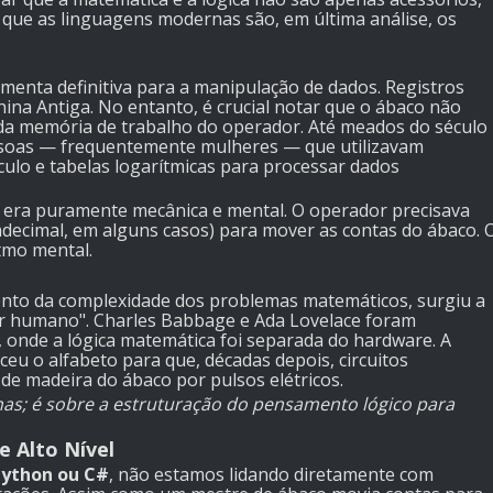
 que as linguagens modernas são, em última análise, os
nta definitiva para a manipulação de dados. Registros
na Antiga. No entanto, é crucial notar que o ábaco não
 da memória de trabalho do operador. Até meados do século
essoas — frequentemente mulheres — que utilizavam
ulo e tabelas logarítmicas para processar dados
l
era puramente mecânica e mental. O operador precisava
decimal, em alguns casos) para mover as contas do ábaco. 
itmo mental.
o da complexidade dos problemas matemáticos, surgiu a
r humano". Charles Babbage e Ada Lovelace foram
, onde a lógica matemática foi separada do hardware. A
eu o alfabeto para que, décadas depois, circuitos
de madeira do ábaco por pulsos elétricos.
é sobre a estruturação do pensamento lógico para
e Alto Nível
Python ou C#
, não estamos lidando diretamente com