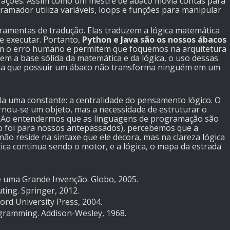
strações. Assim como um mestre de ábaco movia contas para
amador utiliza variáveis, loops e funções para manipular
ntas de tradução. Elas traduzem a lógica matemática
 executar. Portanto,
Python e Java são os nossos ábacos
duzem o erro humano e permitem que foquemos na arquitetura
em a base sólida da matemática e da lógica, o uso dessas
rma que possuir um ábaco não transforma ninguém em um
uma constante: a centralidade do pensamento lógico. O
rnou-se um objeto, mas a necessidade de estruturar o
a. Ao entendermos que as linguagens de programação são
 foi para nossos antepassados), percebemos que a
ão reside na sintaxe que ele decora, mas na clareza lógica
ca continua sendo o motor, e a lógica, o mapa da estrada
e uma Grande Invenção. Globo, 2005.
ting. Springer, 2012.
ord University Press, 2004.
ramming. Addison-Wesley, 1968.