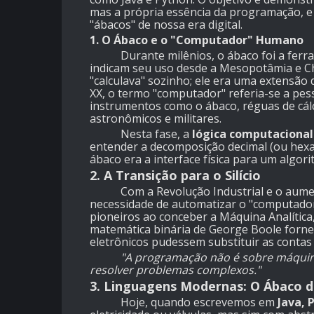
mas a própria essência da programação, e
"ábacos" de nossa era digital.
1. O Ábaco e o "Computador" Humano
Durante milênios, o ábaco foi a ferrame
indicam seu uso desde a Mesopotâmia e Chi
"calculava" sozinho; ele era uma extensão
XX, o termo "computador" referia-se a p
instrumentos como o ábaco, réguas de cálc
astronômicos e militares.
Nesta fase, a
lógica computaciona
entender a decomposição decimal (ou hexa
ábaco era a interface física para um algor
2. A Transição para o Silício
Com a Revolução Industrial e o aument
necessidade de automatizar o "computado
pioneiros ao conceber a Máquina Analítica
matemática binária de George Boole fornec
eletrônicos pudessem substituir as contas 
"A programação não é sobre máquinas; 
resolver problemas complexos."
3. Linguagens Modernas: O Ábaco d
Hoje, quando escrevemos em
Java, 