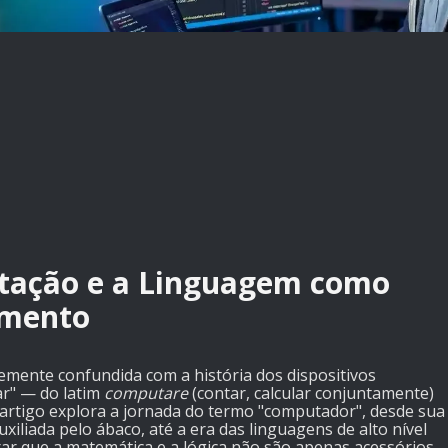
tação e a Linguagem como
amento
nte confundida com a história dos dispositivos
ar" — do latim
computare
(contar, calcular conjuntamente)
 artigo explora a jornada do termo "computador", desde sua
iliada pelo ábaco, até a era das linguagens de alto nível
ar que a matemática e a lógica não são apenas acessórios,