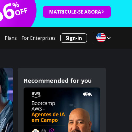
66
%
OFF
MATRICULE-SE AGORA
Plans
For Enterprises
Sign-in
Recommended for you