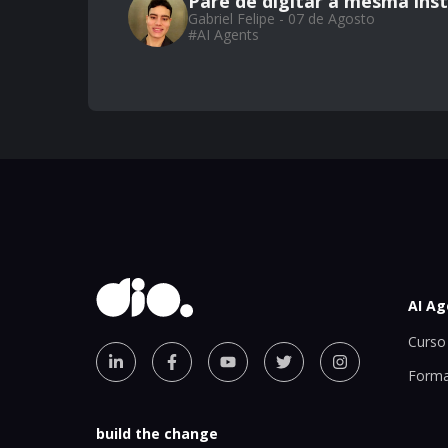
Pare de digitar a mesma inst
Gabriel Felipe - 07 de Agosto
#
AI Agents
AI Ag
Curso 
Forma
build the change