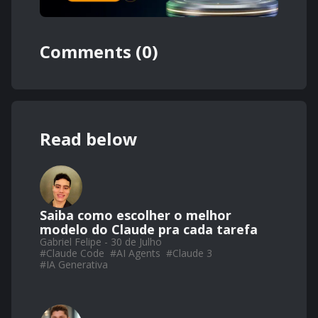
Comments (0)
Read below
Saiba como escolher o melhor
modelo do Claude pra cada tarefa
Gabriel Felipe - 30 de Julho
#
Claude Code
#
AI Agents
#
Claude 3
#
IA Generativa