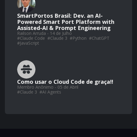
SmartPortos Brasil: Dev. an AI-
Powered Smart Port Platform with
Assisted-AI & Prompt Engineering
Railson Arruda - 14 de Julho
#
Claude Code
#
Claude 3
#
Python
#
ChatGPT
#
JavaScript
Como usar o Cloud Code de graça!!
Membro Anônimo - 05 de Abril
#
Claude 3
#
AI Agents