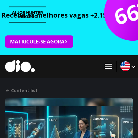
6
Receba as melhores vagas +2.150 cursos 
MATRICULE-SE AGORA
Content list