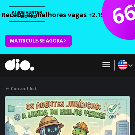
6
Receba as melhores vagas +2.150 cursos 
MATRICULE-SE AGORA
Content list