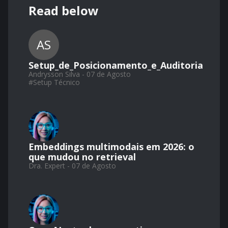
Read below
AS
Setup_de_Posicionamento_e_Auditoria
Andrysson Silva - 07 de Agosto
#
Setup Técnico
Embeddings multimodais em 2026: o
que mudou no retrieval
Dra. Expert - 07 de Agosto