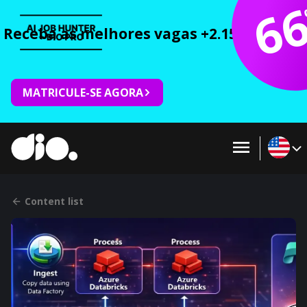
6
Receba as melhores vagas +2.150 cursos 
MATRICULE-SE AGORA
Content list